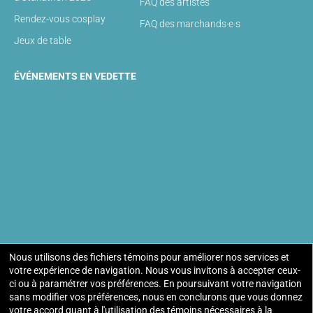
FAQ des artistes
Rendez-vous cosplay
FAQ des marchands·e·s
Jeux de table
ÉVÉNEMENTS EN VEDETTE
Nous utilisons des fichiers témoins pour améliorer nos services et
paramètres de consentement
votre expérience de navigation. Nous vous invitons à accepter ceux-
ci ou à paramétrer vos préférences. En poursuivant votre navigation
sans modifier vos préférences, nous en conclurons que vous donnez
Festival d'anime Otakuthon . 8 - 10 août 2025 | Palais des
votre accord quant à l'utilisation des témoins nécessaires à la