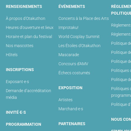
RENSEIGNEMENTS
ÉVÉNEMENTS
RÈGLEME
POLITIQU
À propos d'Otakuthon
Concerts à la Place des Arts
Règlements
Heures d'ouverture et lieux
Improtaku!
Règlements
Horaire et plan du festival
World Cosplay Summit
Politique d
Nos mascottes
Les Étoiles d'Otakuthon
Politique 
Hôtels
Mascarade
Politique 
Concours d'AMV
INSCRIPTIONS
Politiques
Échecs costumés
Politique 
Exposant·e·s
EXPOSITION
Politiques 
Demande d’accréditation
programma
média
Artistes
Politique d
Marchand·e·s
INVITÉ·E·S
NOUS CO
PARTENAIRES
PROGRAMMATION