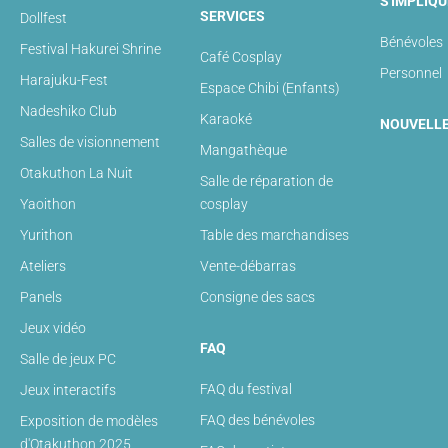
S'IMPLIQU
SERVICES
Dollfest
Bénévoles
Festival Hakurei Shrine
Café Cosplay
Personnel
Harajuku-Fest
Espace Chibi (Enfants)
Nadeshiko Club
Karaoké
NOUVELL
Salles de visionnement
Mangathèque
Otakuthon La Nuit
Salle de réparation de
Yaoithon
cosplay
Yurithon
Table des marchandises
Ateliers
Vente-débarras
Panels
Consigne des sacs
Jeux vidéo
FAQ
Salle de jeux PC
FAQ du festival
Jeux interactifs
FAQ des bénévoles
Exposition de modèles
d'Otakuthon 2025