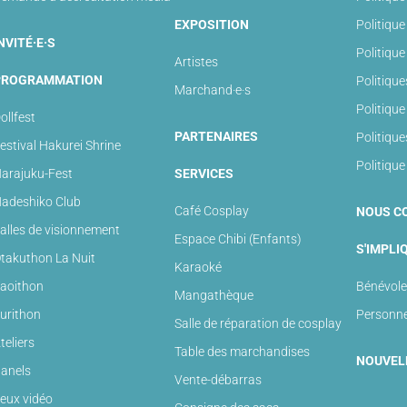
EXPOSITION
Politiqu
NVITÉ·E·S
Politiqu
Artistes
PROGRAMMATION
Politiqu
Marchand·e·s
Politique
ollfest
PARTENAIRES
Politiqu
estival Hakurei Shrine
Politique
arajuku-Fest
SERVICES
adeshiko Club
Café Cosplay
NOUS C
alles de visionnement
Espace Chibi (Enfants)
S'IMPLI
takuthon La Nuit
Karaoké
aoithon
Bénévole
Mangathèque
urithon
Personne
Salle de réparation de cosplay
teliers
Table des marchandises
NOUVEL
anels
Vente-débarras
eux vidéo