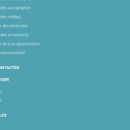
e des autographes
e des médias
es des bénévoles
 des accessoires
es de la programmation
 d'accessibilité
ONTACTER
QUER!
s
l
LES