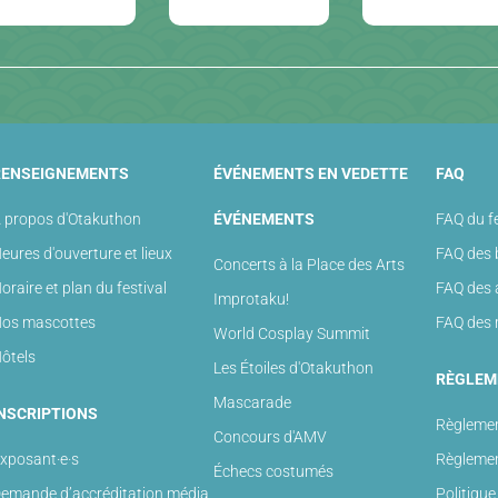
RENSEIGNEMENTS
ÉVÉNEMENTS EN VEDETTE
FAQ
 propos d'Otakuthon
ÉVÉNEMENTS
FAQ du fe
eures d'ouverture et lieux
FAQ des 
Concerts à la Place des Arts
oraire et plan du festival
FAQ des 
Improtaku!
os mascottes
FAQ des 
World Cosplay Summit
ôtels
Les Étoiles d'Otakuthon
RÈGLEM
Mascarade
NSCRIPTIONS
Règlemen
Concours d'AMV
xposant·e·s
Règlemen
Échecs costumés
emande d’accréditation média
Politique