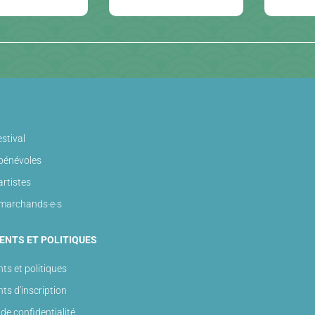
stival
bénévoles
artistes
marchands·e·s
ENTS ET POLITIQUES
ts et politiques
ts d'inscription
 de confidentialité