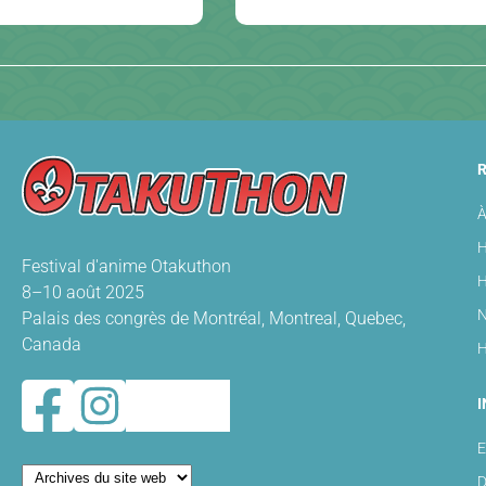
À
H
Festival d'anime Otakuthon
H
8–10 août 2025
N
Palais des congrès de Montréal, Montreal, Quebec,
Canada
H
I
E
D