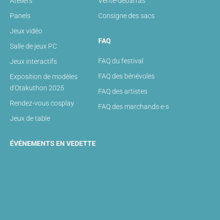
Ateliers
Vente-débarras
Panels
Consigne des sacs
Jeux vidéo
FAQ
Salle de jeux PC
FAQ du festival
Jeux interactifs
FAQ des bénévoles
Exposition de modèles
d'Otakuthon 2025
FAQ des artistes
Rendez-vous cosplay
FAQ des marchands·e·s
Jeux de table
ÉVÉNEMENTS EN VEDETTE