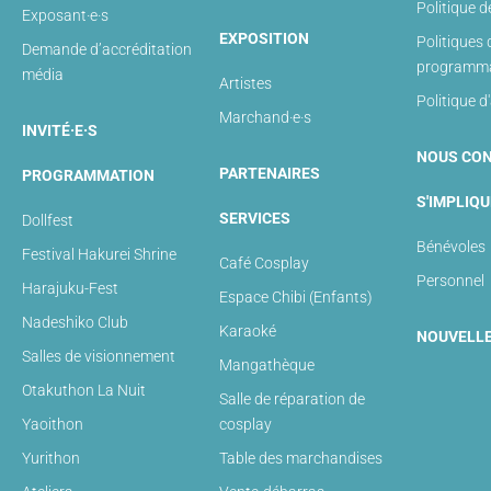
Politique 
Exposant·e·s
EXPOSITION
Politiques 
Demande d’accréditation
programma
média
Artistes
Politique d
Marchand·e·s
INVITÉ·E·S
NOUS CO
PARTENAIRES
PROGRAMMATION
S'IMPLIQU
SERVICES
Dollfest
Bénévoles
Festival Hakurei Shrine
Café Cosplay
Personnel
Harajuku-Fest
Espace Chibi (Enfants)
Nadeshiko Club
Karaoké
NOUVELL
Salles de visionnement
Mangathèque
Otakuthon La Nuit
Salle de réparation de
Yaoithon
cosplay
Yurithon
Table des marchandises