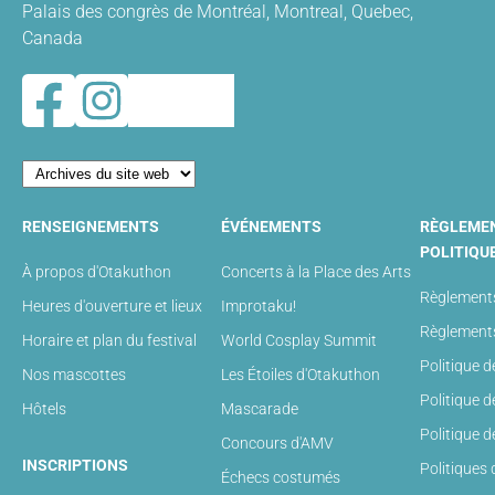
Palais des congrès de Montréal, Montreal, Quebec,
Canada
RENSEIGNEMENTS
ÉVÉNEMENTS
RÈGLEME
POLITIQU
À propos d'Otakuthon
Concerts à la Place des Arts
Règlements
Heures d'ouverture et lieux
Improtaku!
Règlements
Horaire et plan du festival
World Cosplay Summit
Politique d
Nos mascottes
Les Étoiles d'Otakuthon
Politique 
Hôtels
Mascarade
Politique 
Concours d'AMV
INSCRIPTIONS
Politiques
Échecs costumés