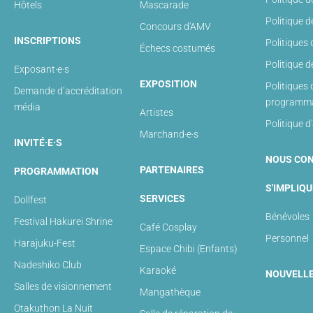
Hôtels
Mascarade
Politique 
Concours d'AMV
INSCRIPTIONS
Politiques
Échecs costumés
Politique 
Exposant·e·s
EXPOSITION
Politiques 
Demande d’accréditation
programma
média
Artistes
Politique d
Marchand·e·s
INVITÉ·E·S
NOUS CO
PARTENAIRES
PROGRAMMATION
S'IMPLIQU
SERVICES
Dollfest
Bénévoles
Festival Hakurei Shrine
Café Cosplay
Personnel
Harajuku-Fest
Espace Chibi (Enfants)
Nadeshiko Club
Karaoké
NOUVELL
Salles de visionnement
Mangathèque
Otakuthon La Nuit