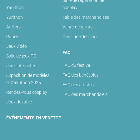
Salle de réparation de
Yaoithon
cosplay
Yurithon
Table des marchandises
Ateliers
Vente-débarras
Panels
Consigne des sacs
Jeux vidéo
FAQ
Salle de jeux PC
FAQ du festival
Jeux interactifs
FAQ des bénévoles
Exposition de modèles
d'Otakuthon 2025
FAQ des artistes
Rendez-vous cosplay
FAQ des marchands·e·s
Jeux de table
ÉVÉNEMENTS EN VEDETTE