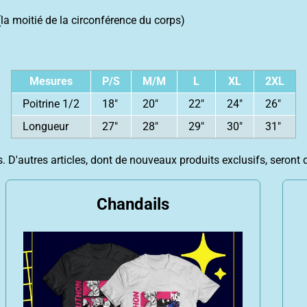
(la moitié de la circonférence du corps)
Mesures
P/S
M/M
L
XL
2XL
Poitrine 1/2
18"
20"
22"
24"
26"
Longueur
27"
28"
29"
30"
31"
 D'autres articles, dont de nouveaux produits exclusifs, seront 
Chandails