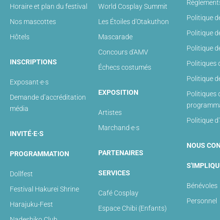
Règlements
Horaire et plan du festival
World Cosplay Summit
Politique d
Nos mascottes
Les Étoiles d'Otakuthon
Politique 
Hôtels
Mascarade
Politique 
Concours d'AMV
INSCRIPTIONS
Politiques
Échecs costumés
Politique 
Exposant·e·s
EXPOSITION
Politiques 
Demande d’accréditation
programma
média
Artistes
Politique d
Marchand·e·s
INVITÉ·E·S
NOUS CO
PARTENAIRES
PROGRAMMATION
S'IMPLIQU
SERVICES
Dollfest
Bénévoles
Festival Hakurei Shrine
Café Cosplay
Personnel
Harajuku-Fest
Espace Chibi (Enfants)
Nadeshiko Club