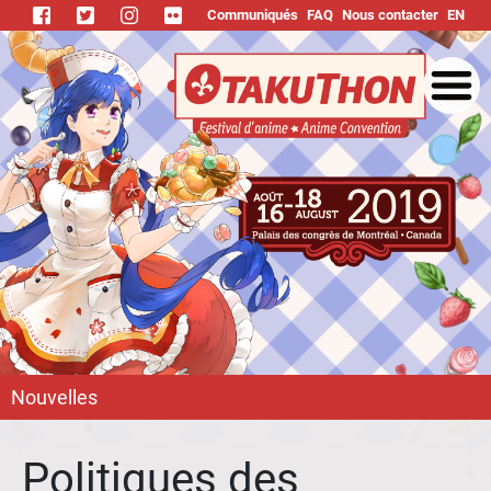




Communiqués
FAQ
Nous contacter
EN
Nouvelles
Politiques des