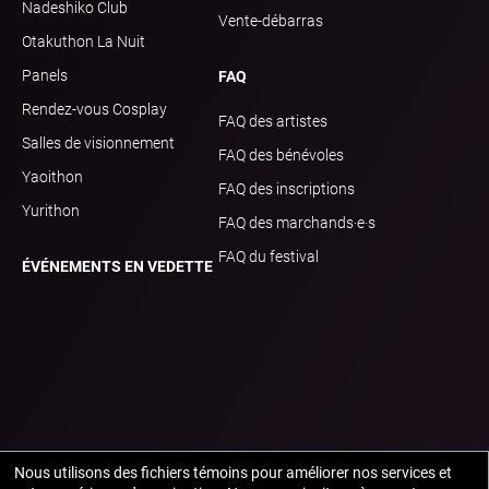
Nadeshiko Club
Vente-débarras
Otakuthon La Nuit
Panels
FAQ
Rendez-vous Cosplay
FAQ des artistes
Salles de visionnement
FAQ des bénévoles
Yaoithon
FAQ des inscriptions
Yurithon
FAQ des marchands·e·s
FAQ du festival
ÉVÉNEMENTS EN VEDETTE
Nous utilisons des fichiers témoins pour améliorer nos services et
paramètres de consentement