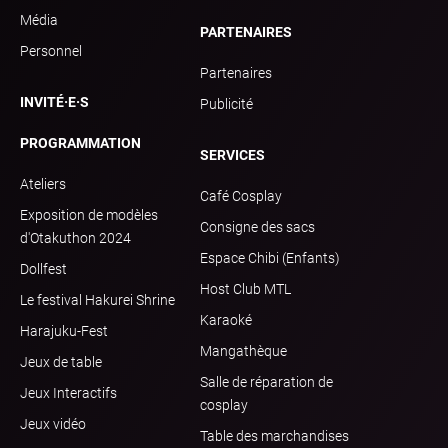
Média
PARTENAIRES
Personnel
Partenaires
INVITÉ·E·S
Publicité
PROGRAMMATION
SERVICES
Ateliers
Café Cosplay
Exposition de modèles
Consigne des sacs
d'Otakuthon 2024
Espace Chibi (Enfants)
Dollfest
Host Club MTL
Le festival Hakurei Shrine
Karaoké
Harajuku-Fest
Mangathèque
Jeux de table
Salle de réparation de
Jeux Interactifs
cosplay
Jeux vidéo
Table des marchandises