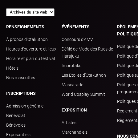
RENSEIGNEMENTS
ÉVÉNEMENTS
RÈGLEME
POLITIQU
À propos d'Otakuthon
Concours d'AMV
Politique d
Heures d'ouverture et lieux
Défilé de Mode des Rues de
Harajuku
Politique d
Horaire et plan du festival
Improtaku!
Politique 
Hôtels
Les Étoiles d'Otakuthon
Politique s
Nos mascottes
Mascarade
Politiques 
programma
INSCRIPTIONS
World Cosplay Summit
Politiques
Admission générale
EXPOSITION
Règlements
Bénévolat
Règlements
Artistes
Bénévoles
Marchand·e·s
Exposant·e·s
NOUS CO