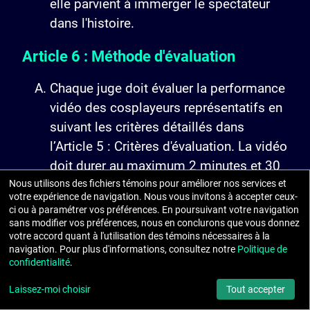
elle parvient à immerger le spectateur
dans l'histoire.
Article 6 : Méthode d'évaluation
Chaque juge doit évaluer la performance
vidéo des cosplayeurs représentatifs en
suivant les critères détaillés dans
l’Article 5 : Critères d'évaluation. La vidéo
doit durer au maximum 2 minutes et 30
secondes. Une fois que chaque juge a
Nous utilisons des fichiers témoins pour améliorer nos services et
votre expérience de navigation. Nous vous invitons à accepter ceux-
évalué la performance vidéo, toutes les
ci ou à paramétrer vos préférences. En poursuivant votre navigation
notes sont additionnées et la moyenne
sans modifier vos préférences, nous en conclurons que vous donnez
votre accord quant à l'utilisation des témoins nécessaires à la
est calculée pour établir le classement
navigation. Pour plus d'informations, consultez notre
Politique de
final.
confidentialité
.
L'évaluation doit porter sur tous les
Laissez-moi choisir
Tout accepter
éléments du personnage que les