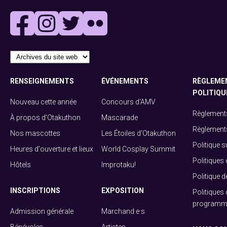
RENSEIGNEMENTS
ÉVÉNEMENTS
RÈGLEME
POLITIQU
Nouveau cette année
Concours d'AMV
Règlements
À propos d'Otakuthon
Mascarade
Règlements
Nos mascottes
Les Étoiles d'Otakuthon
Politique 
Heures d'ouverture et lieux
World Cosplay Summit
Politiques
Hôtels
Improtaku!
Politique 
INSCRIPTIONS
EXPOSITION
Politiques 
programm
Admission générale
Marchand·e·s
Bénévoles
Artistes