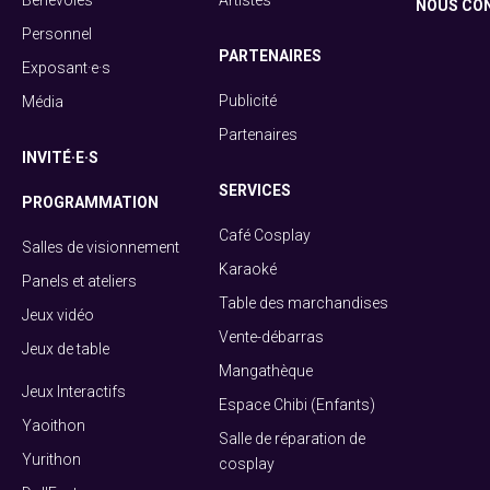
NOUS CO
Personnel
PARTENAIRES
Exposant·e·s
Publicité
Média
Partenaires
INVITÉ·E·S
SERVICES
PROGRAMMATION
Café Cosplay
Salles de visionnement
Karaoké
Panels et ateliers
Table des marchandises
Jeux vidéo
Vente-débarras
Jeux de table
Mangathèque
Jeux Interactifs
Espace Chibi (Enfants)
Yaoithon
Salle de réparation de
Yurithon
cosplay